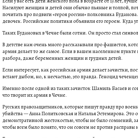
Если у вас есть дети женского пола в возрасте от 13 лет, лу
Насилуют женщин и детей они обычно пьяные и толпой, пот
почитать про подвиги «героя россии» полковника Буданова
девочек. Российские политики объявили его героем. Куда уг
Таких Будановых в Чечне были сотни. Он просто стал симво
В детстве нам очень много рассказывали про фашистов, кот
армия делает то же самое. Если в вашем населенном пункте п
разбора, даже беременных женщин и грудных детей.
Если интересует, как российская армия делает зачистки, п
встают дыбом, но, к несчастью, это правда. Геноцид чечен
Именно после одной из таких зачисток Шамиль Басаев и со
что творит их армия в Чечне.
Русских правозащитников, которые пишут правду про воен
убийства — Анна Политковская и Наталья Эстемирова. Это оч
демонстративной жестокостью, чтобы не было сомнений, за
чтобы всем было понято, что он совсем не против расправ