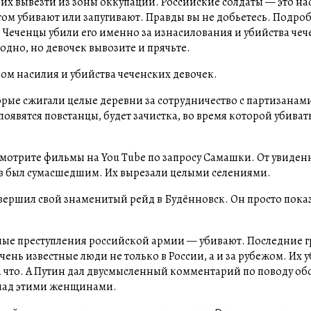
чше их вывезти из зоны оккупации. Российские солдаты — это н
ом убивают или запугивают. Правды вы не добьетесь. Подро
. Чеченцы убили его именно за изнасилования и убийства че
одно, но девочек вывозите и прячьте.
лом насилия и убийства чеченских девочек.
орые сжигали целые деревни за сотрудничество с партизанами
оявятся повстанцы, будет зачистка, во время которой убивать
осмотрите фильмы на You Tube по запросу Самашки. От увиден
цев был сумасшедшим. Их вырезали целыми селениями.
вершил свой знаменитый рейд в Будённовск. Он просто пока
ные преступления российской армии — убивают. Последние 
ень известные люди не только в России, а и за рубежом. Их у
 что. А Путин дал двусмысленный комментарий по поводу обо
ы над этими женщинами.