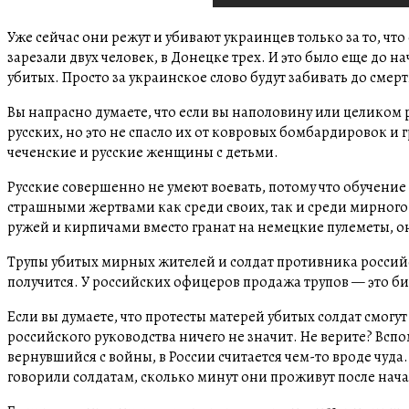
Уже сейчас они режут и убивают украинцев только за то, чт
зарезали двух человек, в Донецке трех. И это было еще до н
убитых. Просто за украинское слово будут забивать до смер
Вы напрасно думаете, что если вы наполовину или целиком р
русских, но это не спасло их от ковровых бомбардировок и 
чеченские и русские женщины с детьми.
Русские совершенно не умеют воевать, потому что обучение
страшными жертвами как среди своих, так и среди мирного 
ружей и кирпичами вместо гранат на немецкие пулеметы, о
Трупы убитых мирных жителей и солдат противника россий
получится. У российских офицеров продажа трупов — это биз
Если вы думаете, что протесты матерей убитых солдат смогу
российского руководства ничего не значит. Не верите? Вспо
вернувшийся с войны, в России считается чем-то вроде чуда.
говорили солдатам, сколько минут они проживут после нач