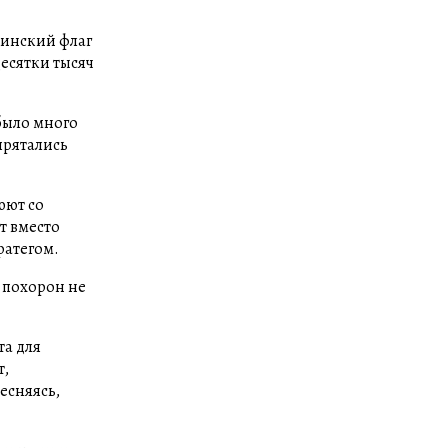
раинский флаг
десятки тысяч
 было много
прятались
юют со
т вместо
ратегом.
 похорон не
та для
т,
тесняясь,