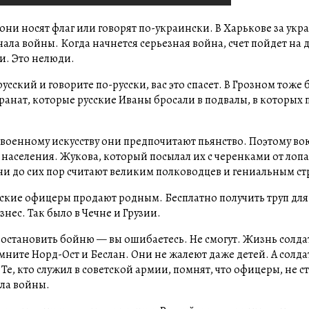
о они носят флаг или говорят по-украински. В Харькове за ук
ачала войны. Когда начнется серьезная война, счет пойдет на 
ти. Это нелюди.
усский и говорите по-русски, вас это спасет. В Грозном тоже
гранат, которые русские Иваны бросали в подвалы, в которых 
 военному искусству они предпочитают пьянство. Поэтому во
населения. Жукова, который посылал их с черенками от лопа
ни до сих пор считают великим полководцев и гениальным ст
ские офицеры продают родным. Бесплатно получить труп для
нес. Так было в Чечне и Грузии.
т остановить бойню — вы ошибаетесь. Не смогут. Жизнь солда
мните Норд-Ост и Беслан. Они не жалеют даже детей. А солда
 Те, кто служил в советской армии, помнят, что офицеры, не с
ала войны.