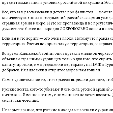
предмет выживания в условиях российской оккупации.Эта 
Все, что вам рассказывали в детстве про фашистов — может
количеству военных преступлений российская армия уже да
страшная армия в мире. И это не пропаганда и не преувелич
думаете, что более 100 народов ДОБРОВОЛЬНО вошли в сост
Если вы в это верите — это очень плохо. Потому что правда 
территорию. Россия покорила такую территорию, совершая
Во время Кавказской войны они вырезали миллион черкесов.
объявили страшным чудовищем только для того, что скрыть 
капитулировали, им предложили переправку на ПМЖ в Турци
добрался. Их вывозили в открытое море и там топили.
Самое удивительное то, что черкесов вырезали для того, чт
Русские всегда кого-то убивают.В чем сила русской армии? В
ничтожна. Именно поэтому с ними никто не хочет воевать.
смельчаки чеченцы.
Не верьте вранью, что русские никогда не воевали с украинц