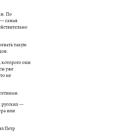
ки. По
 — самая
действительно
оевать такую
дов.
, которого они
сы уже
то не
осетинам.
я русских —
ера или
ил Петр