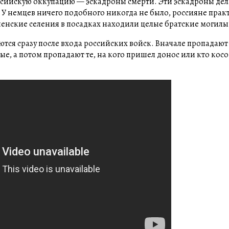
оссийскую оккупацию — эскадроны смерти. Эти эскадроны де
У немцев ничего подобного никогда не было, россияне практ
енские селения в посадках находили целые братские могилы
ся сразу после входа российских войск. Вначале пропадают
, а потом пропадают те, на кого пришел донос или кто косо