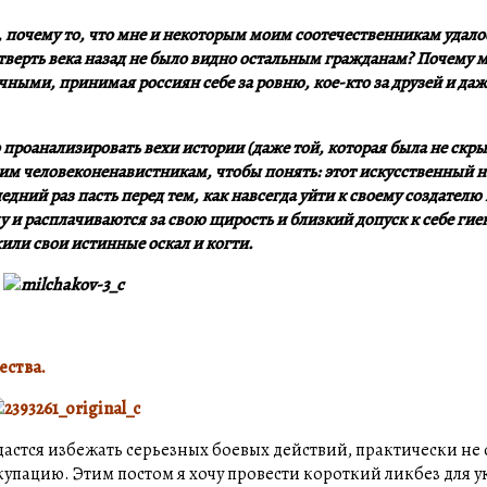
, почему то, что мне и некоторым моим соотечественникам удалос
етверть века назад не было видно остальным гражданам?
Почему 
ными, принимая россиян себе за ровню, кое-кто за друзей и даже
проанализировать вехи истории (даже той, которая была не скры
тим человеконенавистникам, чтобы понять: этот искусственный н
едний раз пасть перед тем, как навсегда уйти к своему создателю 
и расплачиваются за свою щирость и близкий допуск к себе гиен
жили свои истинные оскал и когти.
ества.
дастся избежать серьезных боевых действий, практически не 
ккупацию. Этим постом я хочу провести короткий ликбез для 