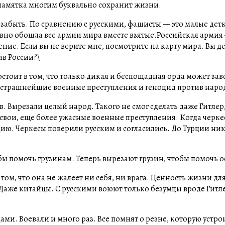
памятка многим буквально сохранит жизни.
е забыть. По сравнению с русскими, фашисты — это малые дет
вно обошла все армии мира вместе взятые.Российская армия
ение. Если вы не верите мне, посмотрите на карту мира. Вы 
ав России?\
состоит в том, что только дикая и беспощадная орда может зав
 страшнейшие военные преступления и геноцид против наро
 Вырезали целый народ. Такого не смог сделать даже Гитлер
свои, еще более ужасные военные преступления. Когда черке
ю. Черкесы поверили русским и согласились. До Турции ник
обы помочь грузинам. Теперь вырезают грузин, чтобы помочь 
 том, что она не жалеет ни себя, ни врага. Ценность жизни дл
 Даже китайцы. С русскими воюют только безумцы вроде Гитл
ами. Воевали и много раз. Все помнят о резне, которую устро