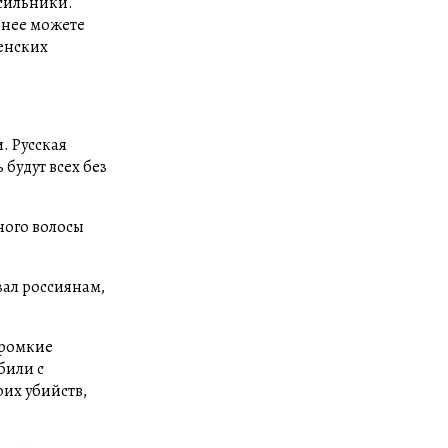
асильники.
бнее можете
ченских
. Русская
 будут всех без
ного волосы
зал россиянам,
громкие
били с
их убийств,