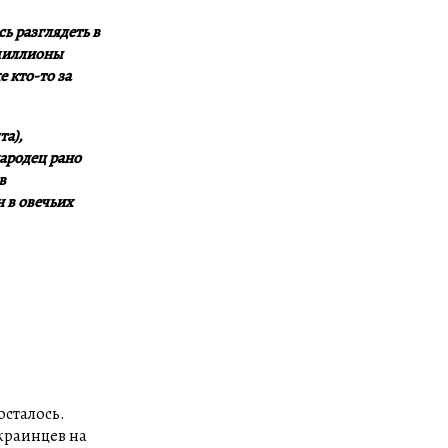
ь разглядеть в
миллионы
 кто-то за
та),
ародец рано
в
 в овечьих
осталось.
украинцев на