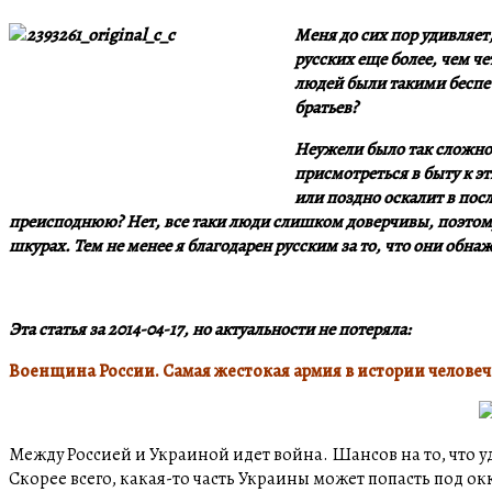
Меня до сих пор удивляет
русских еще более, чем ч
людей были такими беспеч
братьев?
Неужели было так сложно 
присмотреться в быту к э
или поздно оскалит в посл
преисподнюю? Нет, все таки люди слишком доверчивы, поэтому 
шкурах. Тем не менее я благодарен русским за то, что они обна
Эта статья за 2014-04-17, но актуальности не потеряла:
Военщина России. Самая жестокая армия в истории человеч
Между Россией и Украиной идет война. Шансов на то, что у
Скорее всего, какая-то часть Украины может попасть под о