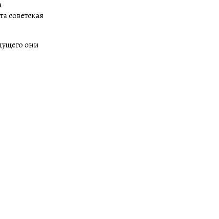
а
та советская
удущего они