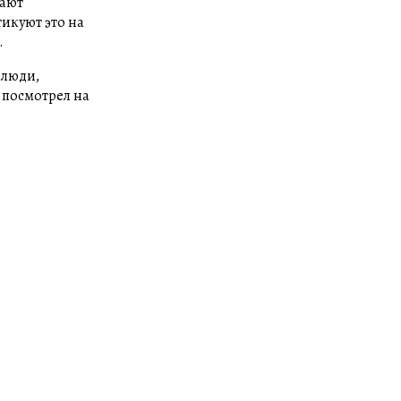
лают
икуют это на
.
 люди,
 посмотрел на