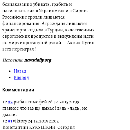
безнаказанно убивать, грабить и
насиловать как в Украине так и в Сирии.
Российские тролли лишаются
финансирования. А граждане лишаются
транспорта, отдыха в Турции, качественных
европейских продуктов и вынуждены идти
по миру с протянутой рукой — Ах как Путин
всех переиграл !
Источник:
newsdaily.org
Назад
Вперёд
Комментарии
+2
#2
рыбак тимофей
26.12.2015 20:39
главное что заз щэ дыхае ! лэдь - лэдь , но
дыхае .
+2
#1
viktory
24.12.2015 21:02
Константин КУКУШКИН: Сегодня