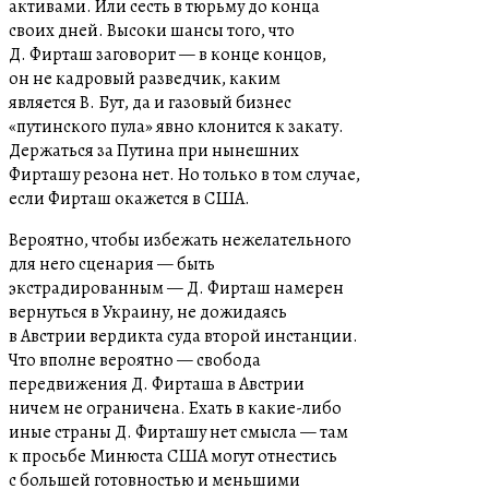
активами. Или сесть в тюрьму до конца
своих дней. Высоки шансы того, что
Д. Фирташ заговорит — в конце концов,
он не кадровый разведчик, каким
является
В. Бут
, да и газовый бизнес
«путинского пула» явно клонится к закату.
Держаться за Путина при нынешних
Фирташу резона нет. Но только в том случае,
если Фирташ окажется в США.
Вероятно, чтобы избежать нежелательного
для него сценария — быть
экстрадированным — Д. Фирташ намерен
вернуться в Украину, не дожидаясь
в Австрии вердикта суда второй инстанции.
Что вполне вероятно — свобода
передвижения Д. Фирташа в Австрии
ничем
не ограничена
. Ехать в какие-либо
иные страны Д. Фирташу нет смысла — там
к просьбе Минюста США могут отнестись
с большей готовностью и меньшими