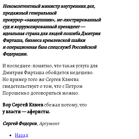
Некомпетентный министр внутренних дел,
продажный генеральный
прокурор-«заказушник», не-люстрированный
суд и коррумпированный президент —
идеальная страна для людей пошиба Дмитрия
Фирташа, бизнеса кремлевской шайки
и операционная база спецслужб Российской
Федерации.
И последнее: понятно, что такая услуга для
Дмитрия Фирташа обойдется недешево.
Но пример того же Сергея Клюева
свидетельствует о том, что с Петром
Порошенко договориться можно.
Вор Сергей Клюев
сбежал потому, что
у власти — аферисты
.
Сергей Федоров
,
Аргумент
Назад