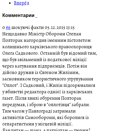
Вперёд
Комментарии
0
#6
шокуючі факти
05.12.2015 13:15
Нещодавно Міністр Оборони Степан
Полторак нагородив іменним пістолетом
колишнього харківського правоохоронця
Олега Садкового. Останній був відомий тим,
що був звільнений із податкової міліції
через катування підприємців. Потім він
дійсно дружив із Євгеном Жиліним,
засновником терористичного угрупування
"Оплот". І Садковий, і Жилін підозрювалися
у вбивстві редактора однієї із харківських
газет. Після хвилі обурення Полторак
передумав, і зброю в "оплотівця" забрали.
Тим часом у Павлограді затримали
активістів Самооборони, які боролися із
сепаратистами у місцевій міліції.
Бандитам — шана, а патріотам — тюрми?