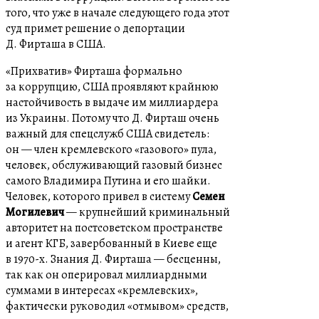
того, что уже в начале следующего года этот
суд примет решение о депортации
Д. Фирташа в США.
«Прихватив» Фирташа формально
за коррупцию, США проявляют крайнюю
настойчивость в выдаче им миллиардера
из Украины. Потому что Д. Фирташ очень
важный для спецслужб США свидетель:
он — член кремлевского «газового» пула,
человек, обслуживающий газовый бизнес
самого Владимира Путина и его шайки.
Человек, которого привел в систему
Семен
Могилевич
— крупнейший криминальный
авторитет на постсоветском пространстве
и агент КГБ, завербованный в Киеве еще
в 1970-х. Знания Д. Фирташа — бесценны,
так как он оперировал миллиардными
суммами в интересах «кремлевских»,
фактически руководил «отмывом» средств,