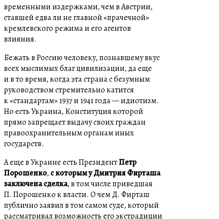
временными издержками, чем в Австрии,
ставшей едва ли не главной «прачечной»
кремлевского режима и его агентов
влияния.
Бежать в Россию человеку, познавшему вкус
всех мыслимых благ цивилизации, да еще
и в то время, когда эта страна с безумным
руководством стремительно катится
к «стандартам» 1937 и 1941 года — идиотизм.
Но есть Украина, Конституция которой
прямо запрещает выдачу своих граждан
правоохранительным органам иных
государств.
А еще в Украине есть Президент
Петр
Порошенко
,
с которым у Дмитрия Фирташа
заключена сделка
, в том числе приведшая
П. Порошенко к власти. О чем Д. Фирташ
публично заявил в том самом суде, который
рассматривал возможность его экстрадиции