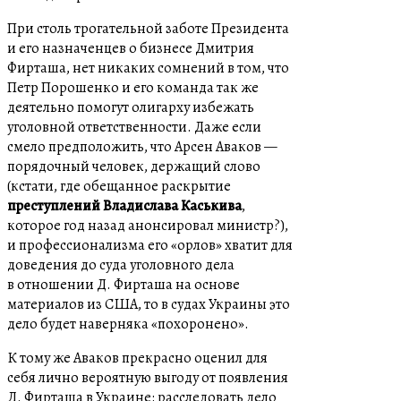
При столь трогательной заботе Президента
и его назначенцев о бизнесе Дмитрия
Фирташа, нет никаких сомнений в том, что
Петр Порошенко и его команда так же
деятельно помогут олигарху избежать
уголовной ответственности. Даже если
смело предположить, что Арсен Аваков —
порядочный человек, держащий слово
(кстати, где обещанное раскрытие
преступлений Владислава Каськива
,
которое год назад анонсировал министр?),
и профессионализма его «орлов» хватит для
доведения до суда уголовного дела
в отношении Д. Фирташа на основе
материалов из США, то в судах Украины это
дело будет наверняка «похоронено».
К тому же Аваков прекрасно оценил для
себя лично вероятную выгоду от появления
Д. Фирташа в Украине: расследовать дело