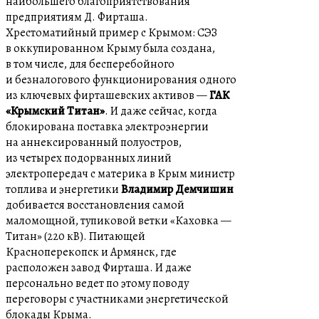
наибольшего благоприятствования
предприятиям Д. Фирташа.
Хрестоматийный пример с Крымом: СЭЗ
в оккупированном Крыму была создана,
в том числе, для бесперебойного
и безналогового функционирования одного
из ключевых фирташевских активов —
ГАК
«Крымский Титан»
. И даже сейчас, когда
блокирована поставка электроэнергии
на аннексированный полуостров,
из четырех подорванных линий
электропередач с материка в Крым министр
топлива и энергетики
Владимир Демчишин
добивается восстановления самой
маломощной, тупиковой ветки «Каховка —
Титан» (220 кВ). Питающей
Красноперекопск и Армянск, где
расположен завод Фирташа. И даже
персонально ведет по этому поводу
переговоры с участниками энергетической
блокады Крыма.