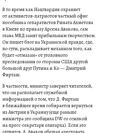
В то время как Нацгвардия охраняет
от активистов-патриотов частный офис
пособника сепаратистов Рината Ахметова
в Киеве по приказу Арсена Авакова, сам
глава МВД занят прибыльным творчеством.
Он пишет
блог
на Украинской правде, где,
по сути, раскладывает механизм того, как
будет «отмазан» от уголовного
преследования со стороны США другой
большой друг Путина и Ко — Дмитрий
Фирташ.
В частности, министр заверяет читателей,
что он располагает служебной
информацией о том, что Д. Фирташ
в ближайшее время собирается вернуться
из Австрии в Украину (еще раньше
министра это сообщила DW со ссылкой
на пресс-секретаря олигарха). Если это
случится, А. Аваков обещал арестовать