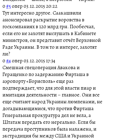
0
#5
опер
03.12.2015 20:22
Тут интересно другое. Саакашвили
анонсировал раскрытие воровства в
госкомпаниях в 120 млрд грн. Пообесчал,
если его не захотят выслушать в Кабинете
министров, он представит отчёт Верховной
Раде Украины. В том то и интерес, захотят
ли?
0
#4
опер
03.12.2015 17:34
Cмешная спецоперация Авакова и
Геращенко по задержанию Фирташа в
аэропорту «Борисполь» еще раз
подтверждает, что для этой власти пиар и
имитация деятельности – главное. Они все
еще считают народ Украины люмпенами, не
догадывающимися, что против Фирташа
Генеральная прокуратура дел не вела, а
Штатам передать его нереально. Если бы
передача преступников была налажена, и
экстрадиция бы между США и Украиной