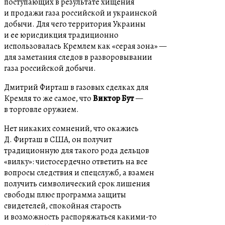
поступающих в результате хищения
и продажи газа российской и украинской
добычи. Для чего территория Украины
и ее юрисдикция традиционно
использовалась Кремлем как «серая зона» —
для заметания следов в разворовывании
газа российской добычи.
Дмитрий Фирташ в газовых сделках для
Кремля то же самое, что
Виктор Бут
—
в торговле оружием.
Нет никаких сомнений, что окажись
Д. Фирташ в США, он получит
традиционную для такого рода дельцов
«вилку»: чистосердечно ответить на все
вопросы следствия и спецслужб, а взамен
получить символический срок лишения
свободы плюс программа защиты
свидетелей, спокойная старость
и возможность распоряжаться какими-то