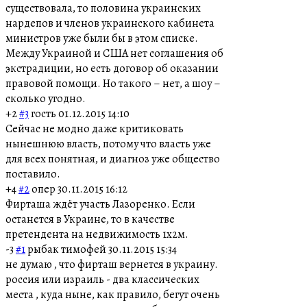
существовала, то половина украинских
нардепов и членов украинского кабинета
министров уже были бы в этом списке.
Между Украиной и США нет соглашения об
экстрадиции, но есть договор об оказании
правовой помощи. Но такого – нет, а шоу –
сколько угодно.
+2
#3
гость
01.12.2015 14:10
Сейчас не модно даже критиковать
нынешнюю власть, потому что власть уже
для всех понятная, и диагноз уже общество
поставило.
+4
#2
опер
30.11.2015 16:12
Фирташа ждёт участь Лазоренко. Если
останется в Украине, то в качестве
претендента на недвижимость 1х2м.
-3
#1
рыбак тимофей
30.11.2015 15:34
не думаю , что фирташ вернется в украину.
россия или израиль - два классических
места , куда ныне, как правило, бегут очень