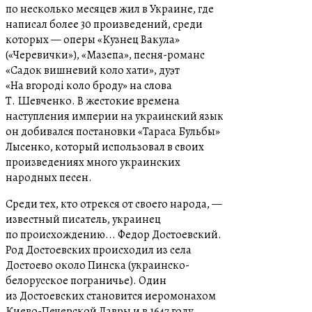
по несколько месяцев жил в Украине, где
написал более 30 произведений, среди
которых — оперы «Кузнец Вакула»
(«Черевички»), «Мазепа», песня-романс
«Садок вишневий коло хати», дуэт
«На вгороді коло броду» на слова
Т. Шевченко. В жестокие времена
наступления империи на украинский язык
он добивался постановки «Тараса Бульбы»
Лысенко, который использовал в своих
произведениях много украинских
народных песен.
Среди тех, кто отрекся от своего народа, —
известный писатель, украинец
по происхождению... Федор Достоевский.
Род Достоевских происходил из села
Достоево около Пинска (украинско-
белорусское пограничье). Один
из Достоевских становится иеромонахом
Киево-Печерской Лавры и в 1647 году