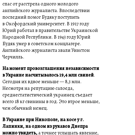
спас от расстрела одного молодого
английского журналиста. Впоследствии
последний помог Будяку поступить
в Оксфордский университет. В 1917 году
Юрий работал в правительстве Украинской
Народной Республики. В 1943 году Юрий
Будяк умер в советском концлагере.
Английского журналиста звали Уинстон
Черчилль.
На момент провозглашения независимости
в Украине насчитывалось 19,4 млн свиней
.
Сегодня их вдвое меньше — 8,3 млн.
Несмотря на репутацию салоеда,
среднестатистический украинец съедает
всего 18 кг свинины в год. Это втрое меньше,
чем обычный немец.
В Украине при Никополе, на косе у г.
Лапинки, на одном из рукавов Днепра
можно увидеть,
а точнее услышать явление,