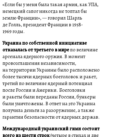
«Если бы у меня была такая армия, как УПА,
немецкий сапог никогда не топтал бы
землю Франции», — говорил Шарль
де Голль, президент Франции в 1958-
1969 годы.
Украина по собственной инициативе
отказалась от третьего в мире
по величине
арсенала ядерного оружия. В момент
провозглашения независимости,
на территории Украины было расположено
более тысячи ядерных боеголовок и ракет,
третий по величине ядерный потенциал
после России и Америки. Боеголовки
и ракеты были переданы России, бункеры
были уничтожены. В ответ на это Украина
получила деньги за разоружение, а также
гарантии безопасности от ядерных держав.
Международный украинский гимн состоит
всего из шести строк
(четыре в стихах и две