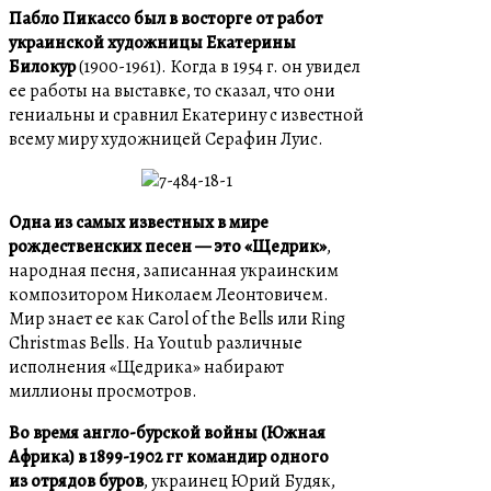
Пабло Пикассо был в восторге от работ
украинской художницы Екатерины
Билокур
(1900-1961). Когда в 1954 г. он увидел
ее работы на выставке, то сказал, что они
гениальны и сравнил Екатерину с известной
всему миру художницей Серафин Луис.
Одна из самых известных в мире
рождественских песен — это «Щедрик»
,
народная песня, записанная украинским
композитором Николаем Леонтовичем.
Мир знает ее как Carol of the Bells или Ring
Christmas Bells. На Youtub различные
исполнения «Щедрика» набирают
миллионы просмотров.
Во время англо-бурской войны (Южная
Африка) в 1899-1902 гг командир одного
из отрядов буров
, украинец Юрий Будяк,