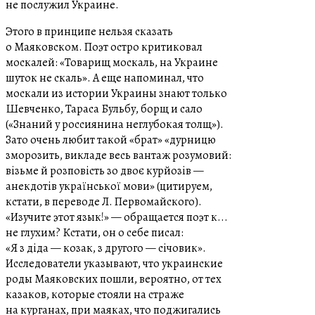
не послужил Украине.
Этого в принципе нельзя сказать
о Маяковском. Поэт остро критиковал
москалей: «Товарищ москаль, на Украине
шуток не скаль». А еще напоминал, что
москали из истории Украины знают только
Шевченко, Тараса Бульбу, борщ и сало
(«Знаний у россиянина неглубокая толщ»).
Зато очень любит такой «брат» «дурницю
зморозить, викладе весь вантаж розумовий:
візьме й розповість зо двоє курйозів —
анекдотів української мови» (цитируем,
кстати, в переводе Л. Первомайского).
«Изучите этот язык!» — обращается поэт к...
не глухим? Кстати, он о себе писал:
«Я з діда — козак, з другого — січовик».
Исследователи указывают, что украинские
роды Маяковских пошли, вероятно, от тех
казаков, которые стояли на страже
на курганах, при маяках, что поджигались