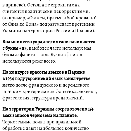
в припеве). Остальные строки гимна
считаются политически некорректными.
(например, «Станем, братья, в бой кровавый
от Сяна до Дона» подразумевает претензии
Украины на территорию России и Польши).
Большинство украинских слов начинаются
с буквы «п»,
наиболее часто используемая
буква алфавита — «о». Буквы «ф» и «г»
используются реже всего.
На конкурсе красоты языков в Париже
в 1934 году украинский язык занял третье
место
после французского и персидского
по таким критериям как фонетика, лексика,
фразеология, структура предложений.
На территории Украины сосредоточено 1/4
всех запасов чернозема на планете.
Черноземные почвы при правильной
обработке дают наибольшее количество