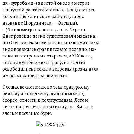
их «сугробами») высотой около 5 метров
с негустой растительностью. Находятся эти
пески в Цюрупинском районе (старое
название Цюрупинска — Олешки),
в 30 километрах к востоку от г. Херсон.
Днепровские пески существовали издавна,
но Олешковская пустыня в нынешнем своем
виде появилась сравнительно недавно: из-
за выпаса огромных отар овец в XIX веке,
которые уничтожили траву, из-за чего
освободились пески, а ветровая эрозия дала
им возможность расширяться.
Олешковские пески по температурному
режиму и количеству осадков можно,
скорее, отнести к полупустыням. Летом
песок нагревается до 70 градусов. Бывают
здесь и песчаные бури.