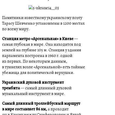
Памятники известному украинскому поэту
Тарасу Шевченко установлены в 1200 местах
по всему миру.
Станция метро «Арсенальная» в Киеве
—
самая глубокая в мире. Она находится под
землей на глубине 105 м. Станция у здания
парламента построена в 1960 г. одной
из первых. По некоторым данным,
в туннелях возле «Арсенальной» есть тайные
убежища для политической верхушки.
Украинский духовой инструмент
трембита
— самый длинный духовой
музыкальный инструмент в мире.
Самый длинный троллейбусный маршрут
в мире составляет 86 км,
а проходит
он в Крыму между Симферополем и Ялтой.