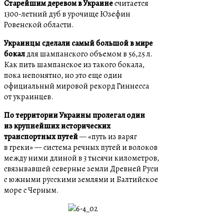
Старейшим деревом в Украине
считается
1300-летний дуб в урочище Юзефин
Ровенской области.
Украинцы сделали самый большой в мире
бокал
для шампанского объемом в 56,25 л.
Как пить шампанское из такого бокала,
пока непонятно, но это еще один
официальный мировой рекорд Гиннесса
от украинцев.
По территории Украины пролегал один
из крупнейших исторических
транспортных путей
— «путь из варяг
в греки» — система речных путей и волоков
между ними длиной в 3 тысячи километров,
связывавшей северные земли Древней Руси
с южными русскими землями и Балтийское
море с Черным.