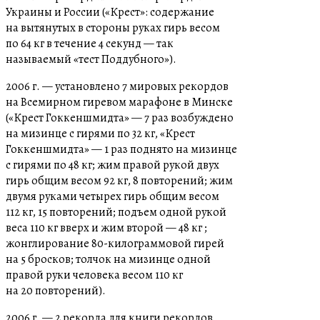
Украины и России («Крест»: содержание
на вытянутых в стороны руках гирь весом
по 64 кг в течение 4 секунд — так
называемый «тест Поддубного»).
2006 г. — установлено 7 мировых рекордов
на Всемирном гиревом марафоне в Минске
(«Крест Гоккеншмидта» — 7 раз возбуждено
на мизинце с гирями по 32 кг, «Крест
Гоккеншмидта» — 1 раз поднято на мизинце
с гирями по 48 кг; жим правой рукой двух
гирь общим весом 92 кг, 8 повторений; жим
двумя руками четырех гирь общим весом
112 кг, 15 повторений; подъем одной рукой
веса 110 кг вверх и жим второй — 48 кг ;
жонглирование 80-килограммовой гирей
на 5 бросков; толчок на мизинце одной
правой руки человека весом 110 кг
на 20 повторений).
2006 г. — 2 рекорда для книги рекордов