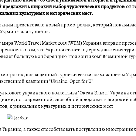
й предложить широкий набор туристических продуктов: от 
икальных культурных и исторических мест.
аины презентовало новый промо-ролик, который показывае
 Украины для туристов.
ира World Travel Market 2015 (WTM) Украина впервые презе
оренность о том, что Украина станет лидером движения тури
проведет большую конференцию "под зонтиком" Всемирной ту
промо-ролик, посвященный туристическим возможностям Укр
льственной кампании "Ukraine. Open for U".
культового украинского коллектива "Океан Эльзы" Украина о
ициями, но современной, способной предложить широкий на
тов, к уникальных культурных и исторических мест.
 в Украине, а также способствовать поступлению иностранны