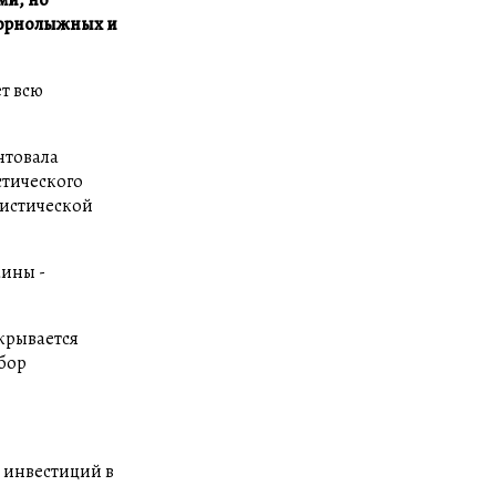
горнолыжных и
т всю
нтовала
стического
ристической
аины -
ткрывается
бор
х инвестиций в