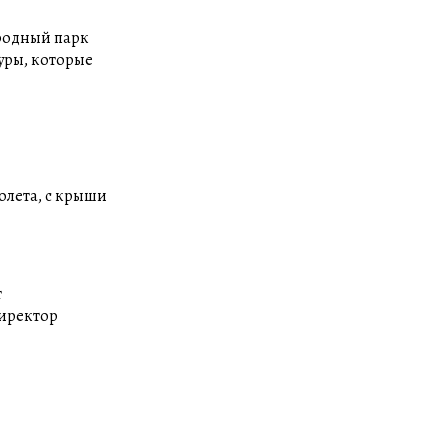
родный парк
уры, которые
олета, с крыши
т
директор